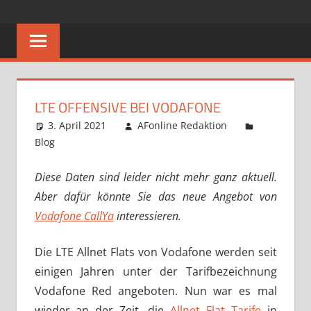
Zum
ALLNET
Allnet
Inhalt
Flat
springen
FLAT
–
Das
Rundum-
LTE OFFENSIVE BEI VODAFONE
Sorglos-
3. April 2021
AFonline Redaktion
Paket
Blog
Diese Daten sind leider nicht mehr ganz aktuell.
Aber dafür könnte Sie das neue Angebot von
Vodafone CallYa
interessieren.
Die LTE Allnet Flats von Vodafone werden seit
einigen Jahren unter der Tarifbezeichnung
Vodafone Red angeboten. Nun war es mal
wieder an der Zeit, die
Allnet Flat Tarife
in