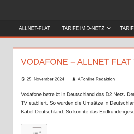
Zum
Inhalt
Allnet
ALLNET
springen
Flat
ALLNET-FLAT
TARIFE IM D-NETZ
TARI
–
FLAT
Das
Rundum-
Sorglos-
VODAFONE – ALLNET FLAT
Paket
25. November 2024
AFonline Redaktion
Vodafone betreibt in Deutschland das D2 Netz. Der
TV etabliert. So wurden die Umsätze in Deutschlan
Kabel Deutschland. So konnte das Endkundengesch