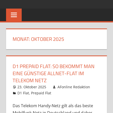
Zum
ALLNET
Allnet
Inhalt
Flat
springen
FLAT
–
Das
Rundum-
MONAT:
OKTOBER 2025
Sorglos-
Paket
D1 PREPAID FLAT: SO BEKOMMT MAN
EINE GÜNSTIGE ALLNET-FLAT IM
TELEKOM NETZ
23. Oktober 2025
AFonline Redaktion
D1 Flat
,
Prepaid Flat
Das Telekom Handy-Netz gilt als das beste
Mobilfunk-Netz in Deutschland und daher