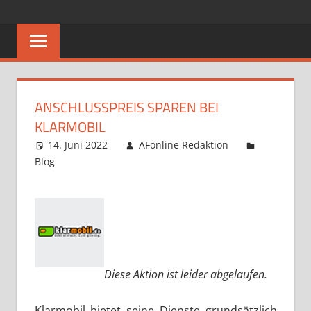
Zum
ALLNET
Allnet
Inhalt
Flat
springen
FLAT
–
Das
Rundum-
ANSCHLUSSPREIS SPAREN BEI
Sorglos-
KLARMOBIL
Paket
14. Juni 2022
AFonline Redaktion
Blog
Diese Aktion ist leider abgelaufen.
Klarmobil bietet seine Dienste grundsätzlich